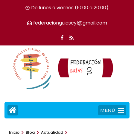
Saltar
De lunes a viernes (10:00 a 20:00)
al
contenido
federacionguiascyl@gmail.com
(presiona
la
tecla
Intro)
MENÚ
>
>
>
Inicio
Blog
Actualidad