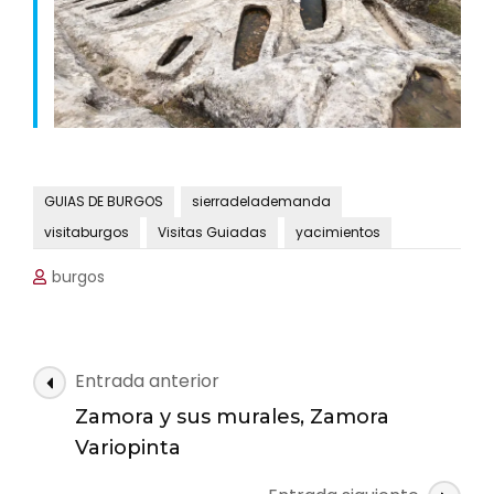
GUIAS DE BURGOS
sierradelademanda
visitaburgos
Visitas Guiadas
yacimientos
burgos
Navegación
Entrada anterior
de
Zamora y sus murales, Zamora
las
Variopinta
entradas