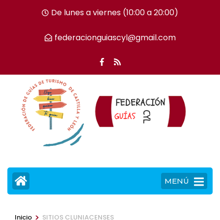
Saltar
De lunes a viernes (10:00 a 20:00)
al
contenido
federacionguiascyl@gmail.com
(presiona
la
tecla
Intro)
MENÚ
>
Inicio
SITIOS CLUNIACENSES