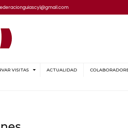
federacionguiascyl@gmail.com
VAR VISITAS
ACTUALIDAD
COLABORADORES
ones