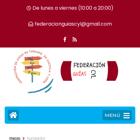
Saltar
De lunes a viernes (10:00 a 20:00)
al
contenido
federacionguiascyl@gmail.com
(presiona
la
tecla
Intro)
MENÚ
>
Inicio
turisleón