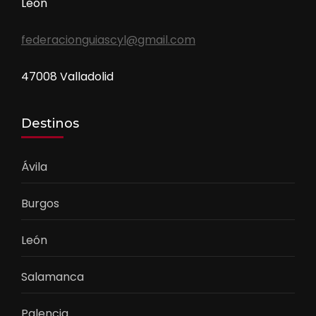
León
federacionguiascyl@gmail.com
47008 Valladolid
Destinos
Ávila
Burgos
León
Salamanca
Palencia