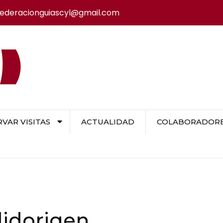
federacionguiascyl@gmail.com
VAR VISITAS
ACTUALIDAD
COLABORADORES
lidorigen