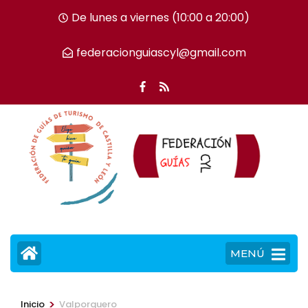
Saltar
De lunes a viernes (10:00 a 20:00)
al
contenido
federacionguiascyl@gmail.com
(presiona
la
tecla
Intro)
MENÚ
>
Inicio
Valporquero