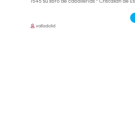
1545 su libro de caballerías “ Cristalián de E
valladolid