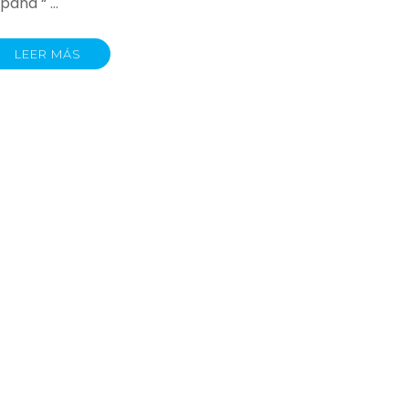
spaña “ …
LEER MÁS