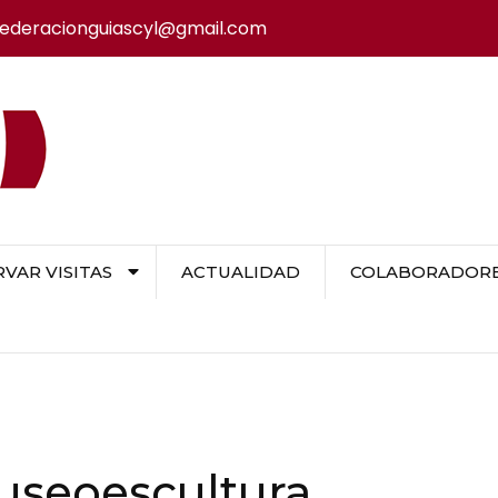
federacionguiascyl@gmail.com
VAR VISITAS
ACTUALIDAD
COLABORADORES
useoescultura