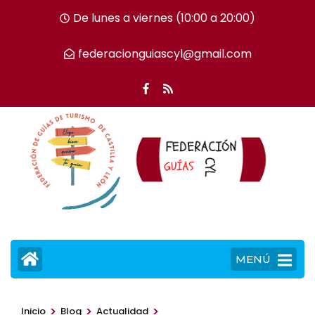
Saltar
De lunes a viernes (10:00 a 20:00)
al
contenido
federacionguiascyl@gmail.com
(presiona
la
tecla
Intro)
MENÚ
>
>
>
Inicio
Blog
Actualidad