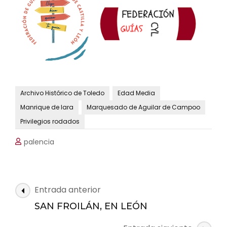
Archivo Histórico de Toledo
Edad Media
Manrique de lara
Marquesado de Aguilar de Campoo
Privilegios rodados
palencia
Navegación
Entrada anterior
de
SAN FROILÁN, EN LEÓN
las