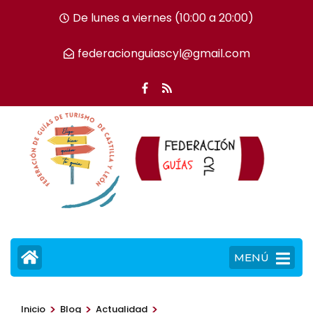
Saltar
De lunes a viernes (10:00 a 20:00)
al
contenido
federacionguiascyl@gmail.com
(presiona
la
tecla
Intro)
MENÚ
>
>
>
Inicio
Blog
Actualidad