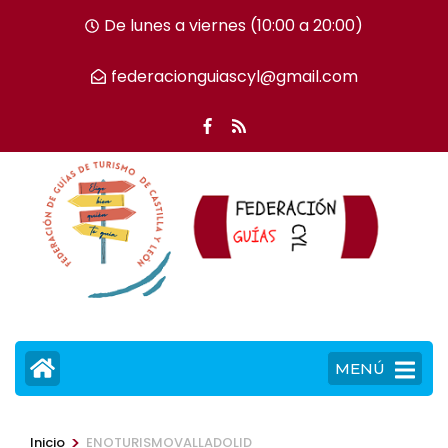
Saltar
De lunes a viernes (10:00 a 20:00)
al
contenido
federacionguiascyl@gmail.com
(presiona
la
tecla
Intro)
MENÚ
>
Inicio
ENOTURISMOVALLADOLID