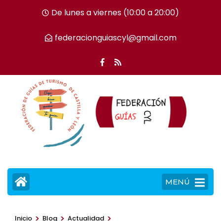
Saltar
De lunes a viernes (10:00 a 20:00)
al
contenido
federacionguiascyl@gmail.com
(presiona
la
tecla
Intro)
MENÚ
>
>
>
Inicio
Blog
Actualidad