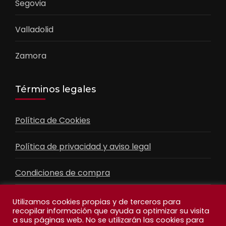
Segovia
Valladolid
Zamora
Términos legales
Política de Cookies
Política de privacidad y aviso legal
Condiciones de compra
Contacto
Utilizamos cookies propias y de terceros para
recopilar información que ayuda a optimizar su visita
a sus páginas web. No se utilizarán las cookies para