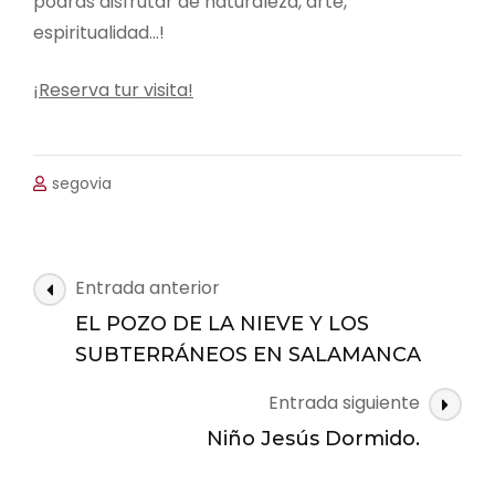
podrás disfrutar de naturaleza, arte,
espiritualidad…!
¡Reserva tur visita!
segovia
Navegación
Entrada anterior
de
EL POZO DE LA NIEVE Y LOS
las
SUBTERRÁNEOS EN SALAMANCA
entradas
Entrada siguiente
Niño Jesús Dormido.