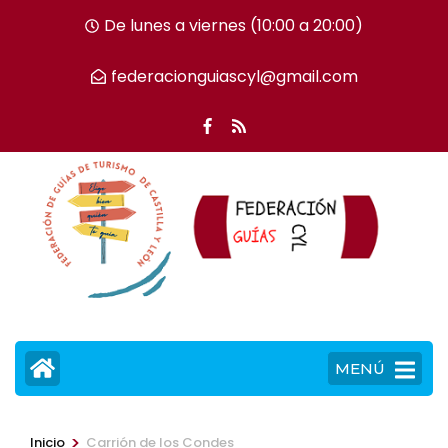
Saltar
De lunes a viernes (10:00 a 20:00)
al
contenido
federacionguiascyl@gmail.com
(presiona
la
tecla
Intro)
MENÚ
>
Inicio
Carrión de los Condes