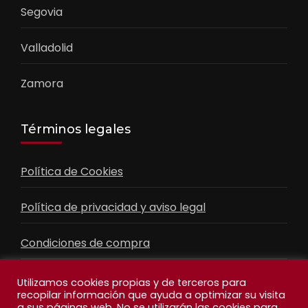
Segovia
Valladolid
Zamora
Términos legales
Política de Cookies
Política de privacidad y aviso legal
Condiciones de compra
Contacto
Utilizamos cookies propias y de terceros para
recopilar información que ayuda a optimizar su visita
a sus páginas web. No se utilizarán las cookies para