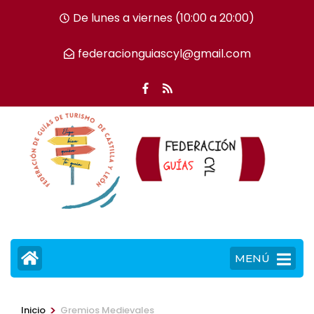
Saltar
De lunes a viernes (10:00 a 20:00)
al
contenido
federacionguiascyl@gmail.com
(presiona
la
tecla
Intro)
MENÚ
>
Inicio
Gremios Medievales