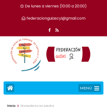
Saltar
De lunes a viernes (10:00 a 20:00)
al
contenido
federacionguiascyl@gmail.com
(presiona
la
tecla
Intro)
MENÚ
>
Inicio
Monederos en piedra