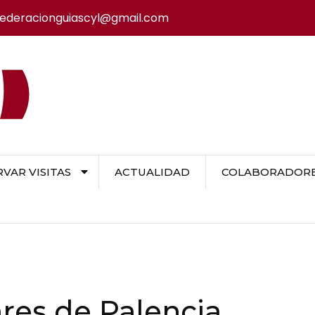
federacionguiascyl@gmail.com
VAR VISITAS
ACTUALIDAD
COLABORADORES
res de Palencia