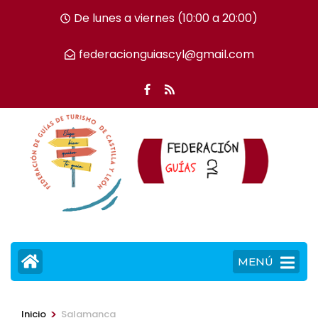
Saltar
De lunes a viernes (10:00 a 20:00)
al
contenido
federacionguiascyl@gmail.com
(presiona
la
tecla
Intro)
MENÚ
>
Inicio
Salamanca