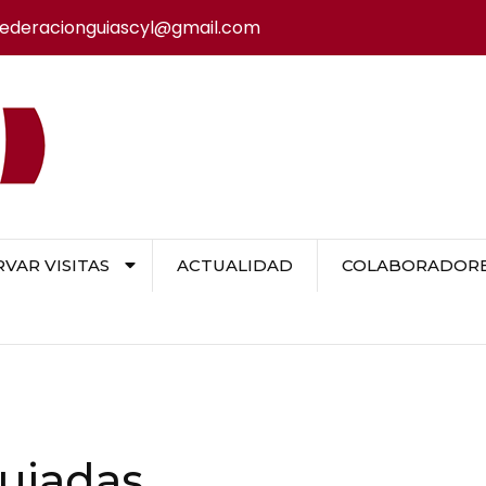
federacionguiascyl@gmail.com
VAR VISITAS
ACTUALIDAD
COLABORADORES
guiadas