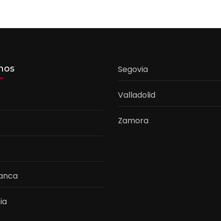
nos
Segovia
Valladolid
Zamora
s
anca
ia