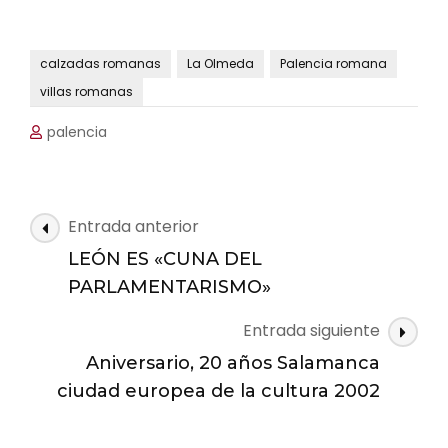
calzadas romanas
La Olmeda
Palencia romana
villas romanas
palencia
Navegación
Entrada anterior
de
LEÓN ES «CUNA DEL
las
PARLAMENTARISMO»
entradas
Entrada siguiente
Aniversario, 20 años Salamanca
ciudad europea de la cultura 2002