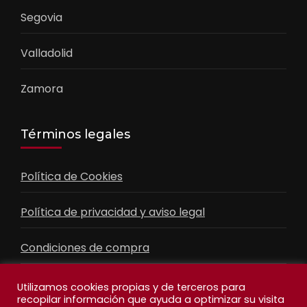
Segovia
Valladolid
Zamora
Términos legales
Política de Cookies
Política de privacidad y aviso legal
Condiciones de compra
Contacto
Utilizamos cookies propias y de terceros para
recopilar información que ayuda a optimizar su visita