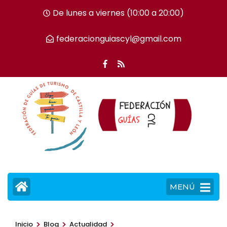
Saltar
De lunes a viernes (10:00 a 20:00)
al
contenido
federacionguiascyl@gmail.com
(presiona
la
tecla
Intro)
MENÚ
>
>
>
Inicio
Blog
Actualidad