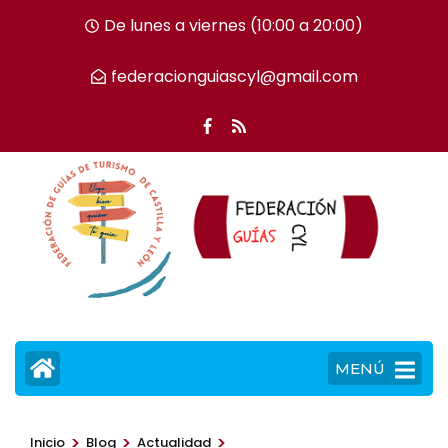
Saltar
De lunes a viernes (10:00 a 20:00)
al
contenido
federacionguiascyl@gmail.com
(presiona
la
tecla
Intro)
MENÚ
>
>
>
Inicio
Blog
Actualidad