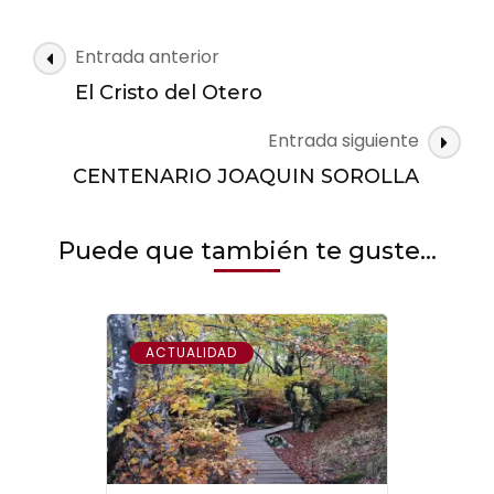
Navegación
Entrada anterior
de
El Cristo del Otero
las
Entrada siguiente
entradas
CENTENARIO JOAQUIN SOROLLA
Puede que también te guste...
ACTUALIDAD