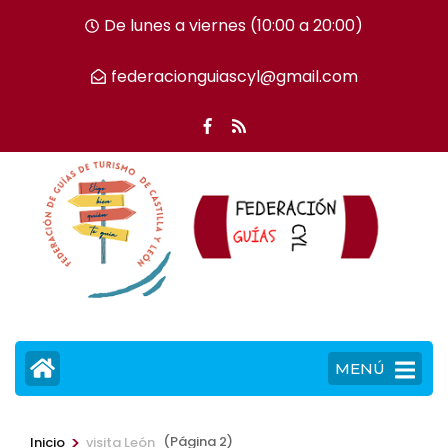
Saltar
De lunes a viernes (10:00 a 20:00)
al
contenido
federacionguiascyl@gmail.com
(presiona
la
tecla
Intro)
MENÚ
>
(Página 2)
Inicio
visita León