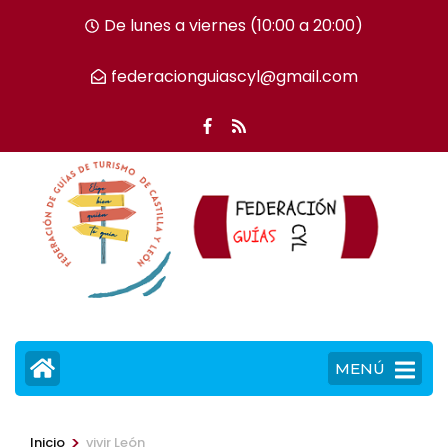
Saltar
De lunes a viernes (10:00 a 20:00)
al
contenido
federacionguiascyl@gmail.com
(presiona
la
tecla
Intro)
MENÚ
>
Inicio
vivir León