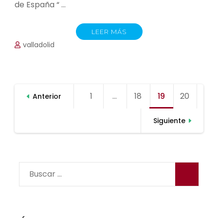
de España “ …
LEER MÁS
valladolid
Paginación
1
Página
…
18
Página
19
Página
20
Página
Anterior
de
entradas
Siguiente
Buscar: