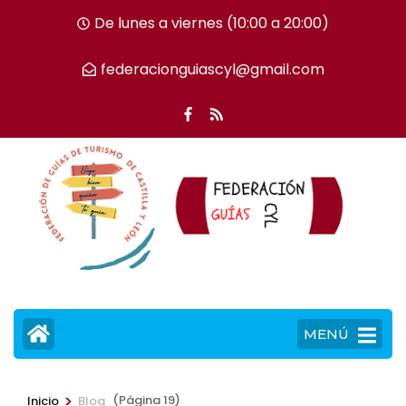
Saltar
De lunes a viernes (10:00 a 20:00)
al
contenido
federacionguiascyl@gmail.com
(presiona
la
tecla
Intro)
MENÚ
>
(Página 19)
Inicio
Blog