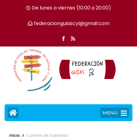
Saltar
De lunes a viernes (10:00 a 20:00)
al
contenido
federacionguiascyl@gmail.com
(presiona
la
tecla
Intro)
MENÚ
>
Inicio
Camino de Santiago