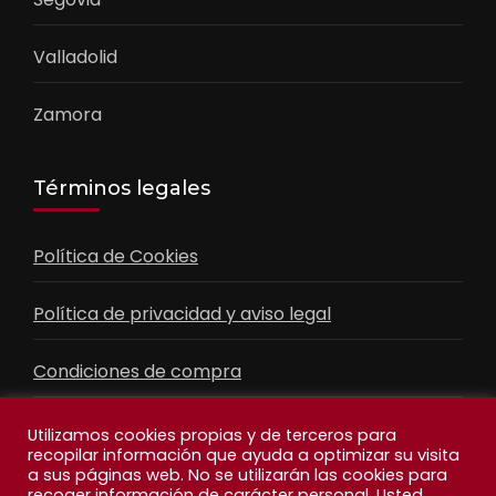
Valladolid
Zamora
Términos legales
Política de Cookies
Política de privacidad y aviso legal
Condiciones de compra
Contacto
Utilizamos cookies propias y de terceros para
recopilar información que ayuda a optimizar su visita
a sus páginas web. No se utilizarán las cookies para
recoger información de carácter personal. Usted